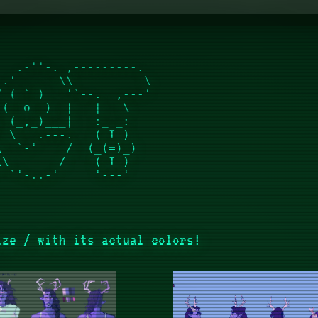
  .-''-. ,---------.  

.'_ _   \\          \ 

 ( ` )   '`--.  ,---' 

(_ o _)  |   |   \    

 (_,_)___|   :_ _:    

 \   .---.   (_I_)    

  `-'    /  (_(=)_)   

\       /    (_I_)    

ize / with its actual colors!