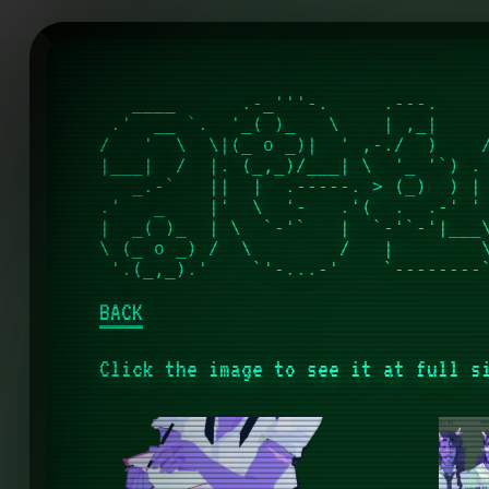
   ____      .-_'''-.     .---.     
 .'  __ `.  '_( )_   \    | ,_|     
/   '  \  \|(_ o _)|  ' ,-./  )    /
|___|  /  |. (_,_)/___| \  '_ '`) . 
   _.-`   ||  |  .-----. > (_)  ) | 
.'   _    |'  \  '-   .'(  .  .-' ' 
|  _( )_  | \  `-'`   |  `-'`-'|___\
\ (_ o _) /  \        /   |        \
BACK
Click the image to see it at full s